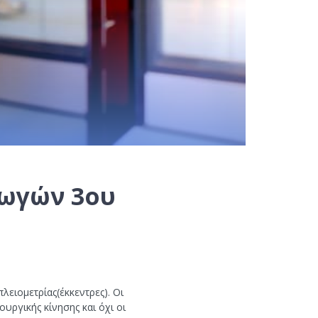
ωγών 3ου
ειομετρίας(έκκεντρες). Οι
υργικής κίνησης και όχι οι